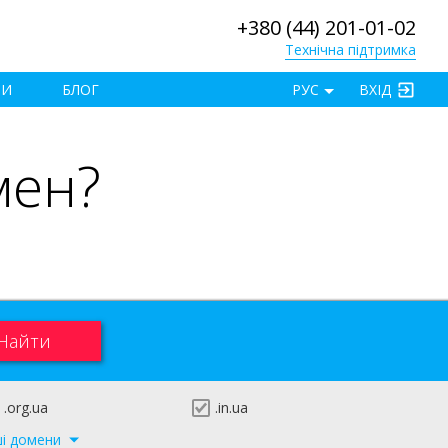
+380 (44) 201-01-02
Технічна підтримка
×
ТИ
БЛОГ
РУС
ВХІД
мен?
.org.ua
.in.ua
ші домени