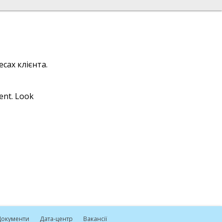
сах клієнта.
ient. Look
окументи
Дата-центр
Вакансії