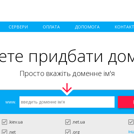
СЕРВЕРИ
ОПЛАТА
ДОПОМОГА
КОНТАК
ете придбати до
Просто вкажіть доменне ім'я
www.
.kiev.ua
.net.ua
ін
.net
.org