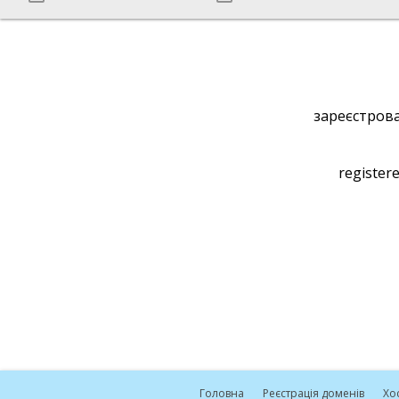
зареєстрова
registere
Головна
Реєстрація доменів
Хо