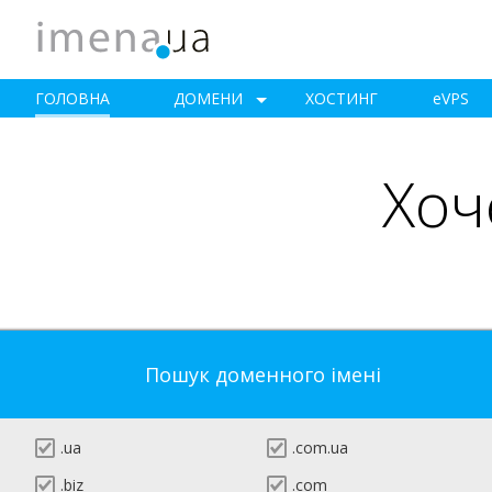
ГОЛОВНА
ДОМЕНИ
ХОСТИНГ
e
VPS
Хоч
Пошук доменного імені
.ua
.com.ua
.biz
.com