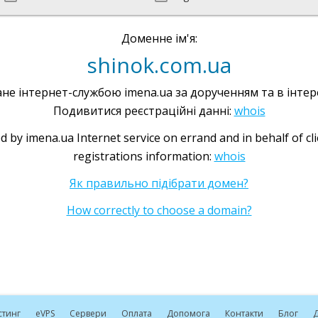
Доменне ім'я:
shinok.com.ua
не інтернет-службою imena.ua за дорученням та в інтере
Подивитися реєстраційні данні:
whois
d by imena.ua Internet service on errand and in behalf of cl
registrations information:
whois
Як правильно підібрати домен?
How correctly to choose a domain?
стинг
e
VPS
Сервери
Оплата
Допомога
Контакти
Блог
Д