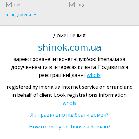
.net
.org
інші домени
Доменне ім'я:
shinok.com.ua
зареєстроване інтернет-службою imena.ua за
дорученням та в інтересах клієнта. Подивитися
реєстраційні данні:
whois
registered by imena.ua Internet service on errand and
in behalf of client. Look registrations information:
whois
Як правильно підібрати домен?
How correctly to choose a domain?