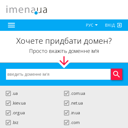
ВХІД
РУС
Хочете придбати домен?
Просто вкажіть доменне ім'я
.ua
.com.ua
.kiev.ua
.net.ua
.org.ua
.in.ua
.biz
.com