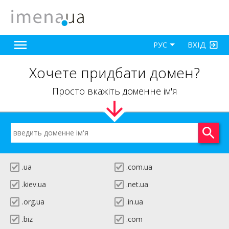
ВХІД
РУС
Хочете придбати домен?
Просто вкажіть доменне ім'я
.ua
.com.ua
.kiev.ua
.net.ua
.org.ua
.in.ua
.biz
.com