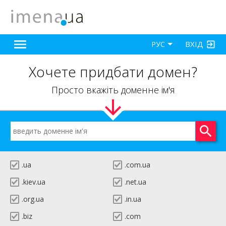
ВХІД
РУС
Хочете придбати домен?
Просто вкажіть доменне ім'я
.ua
.com.ua
.kiev.ua
.net.ua
.org.ua
.in.ua
.biz
.com