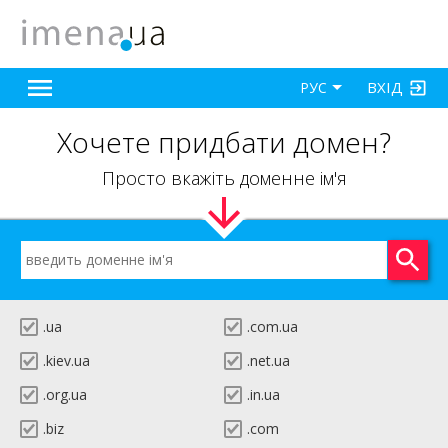
ВХІД
РУС
Хочете придбати домен?
Просто вкажіть доменне ім'я
.ua
.com.ua
.kiev.ua
.net.ua
.org.ua
.in.ua
.biz
.com