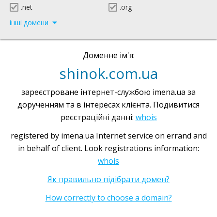
.net
.org
інші домени
Доменне ім'я:
shinok.com.ua
зареєстроване інтернет-службою imena.ua за
дорученням та в інтересах клієнта. Подивитися
реєстраційні данні:
whois
registered by imena.ua Internet service on errand and
in behalf of client. Look registrations information:
whois
Як правильно підібрати домен?
How correctly to choose a domain?