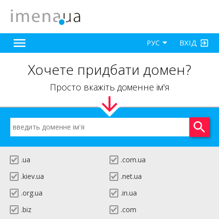
ВХІД
РУС
Хочете придбати домен?
Просто вкажіть доменне ім'я
.ua
.com.ua
.kiev.ua
.net.ua
.org.ua
.in.ua
.biz
.com