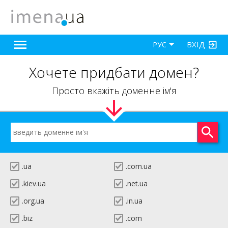
ВХІД
РУС
Хочете придбати домен?
Просто вкажіть доменне ім'я
.ua
.com.ua
.kiev.ua
.net.ua
.org.ua
.in.ua
.biz
.com