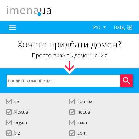
ВХІД
РУС
Хочете придбати домен?
Просто вкажіть доменне ім'я
.ua
.com.ua
.kiev.ua
.net.ua
.org.ua
.in.ua
.biz
.com