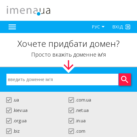
ВХІД
РУС
Хочете придбати домен?
Просто вкажіть доменне ім'я
.ua
.com.ua
.kiev.ua
.net.ua
.org.ua
.in.ua
.biz
.com