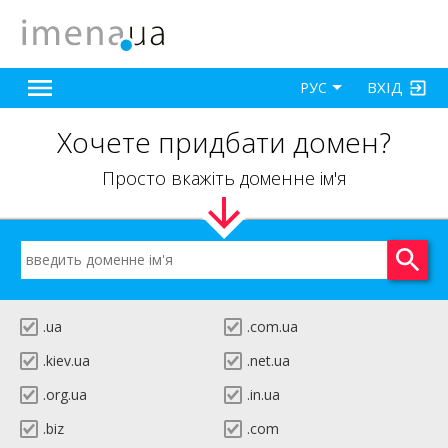
ВХІД
РУС
Хочете придбати домен?
Просто вкажіть доменне ім'я
.ua
.com.ua
.kiev.ua
.net.ua
.org.ua
.in.ua
.biz
.com