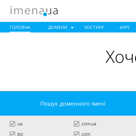
ГОЛОВНА
ДОМЕНИ
ХОСТИНГ
e
VPS
Хоч
Пошук доменного імені
.ua
.com.ua
.biz
.com