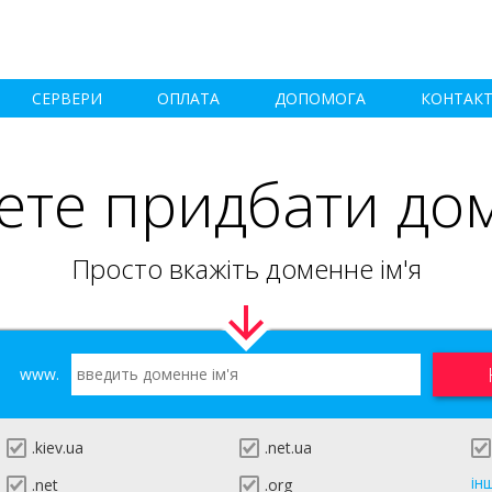
СЕРВЕРИ
ОПЛАТА
ДОПОМОГА
КОНТАК
ете придбати до
Просто вкажіть доменне ім'я
www.
.kiev.ua
.net.ua
ін
.net
.org