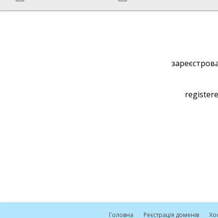
зареєстрова
registere
Головна
Реєстрація доменів
Хо