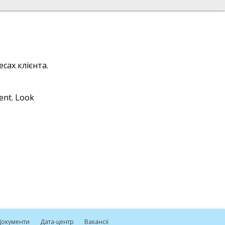
сах клієнта.
ient. Look
окументи
Дата-центр
Вакансії