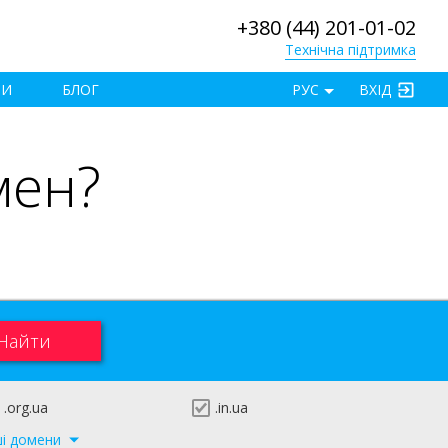
+380 (44) 201-01-02
Технічна підтримка
×
ТИ
БЛОГ
РУС
ВХІД
мен?
.org.ua
.in.ua
ші домени