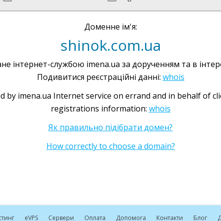
Доменне ім'я:
shinok.com.ua
не інтернет-службою imena.ua за дорученням та в інтере
Подивитися реєстраційні данні:
whois
d by imena.ua Internet service on errand and in behalf of cl
registrations information:
whois
Як правильно підібрати домен?
How correctly to choose a domain?
стинг
e
VPS
Сервери
Оплата
Допомога
Контакти
Блог
Д