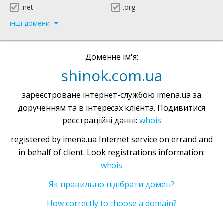
.net
.org
інші домени
Доменне ім'я:
shinok.com.ua
зареєстроване інтернет-службою imena.ua за
дорученням та в інтересах клієнта. Подивитися
реєстраційні данні:
whois
registered by imena.ua Internet service on errand and
in behalf of client. Look registrations information:
whois
Як правильно підібрати домен?
How correctly to choose a domain?