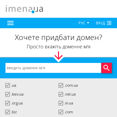
ВХІД
РУС
Хочете придбати домен?
Просто вкажіть доменне ім'я
.ua
.com.ua
.kiev.ua
.net.ua
.org.ua
.in.ua
.biz
.com