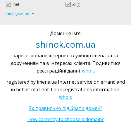
.net
.org
інші домени
Доменне ім'я:
shinok.com.ua
зареєстроване інтернет-службою imena.ua за
дорученням та в інтересах клієнта. Подивитися
реєстраційні данні:
whois
registered by imena.ua Internet service on errand and
in behalf of client. Look registrations information:
whois
Як правильно підібрати домен?
How correctly to choose a domain?