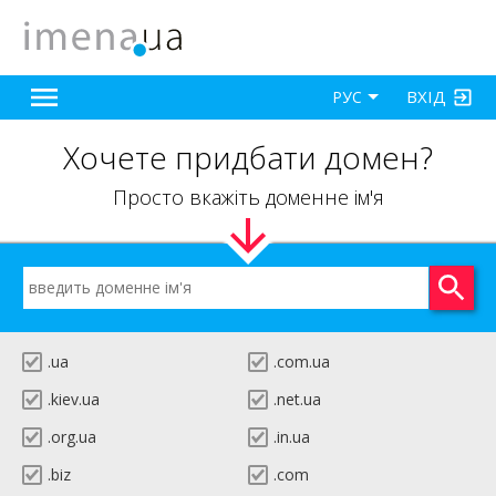
ВХІД
РУС
Хочете придбати домен?
Просто вкажіть доменне ім'я
.ua
.com.ua
.kiev.ua
.net.ua
.org.ua
.in.ua
.biz
.com