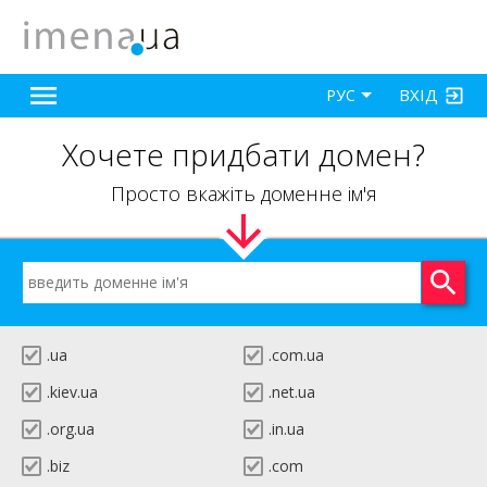
ВХІД
РУС
Хочете придбати домен?
Просто вкажіть доменне ім'я
.ua
.com.ua
.kiev.ua
.net.ua
.org.ua
.in.ua
.biz
.com