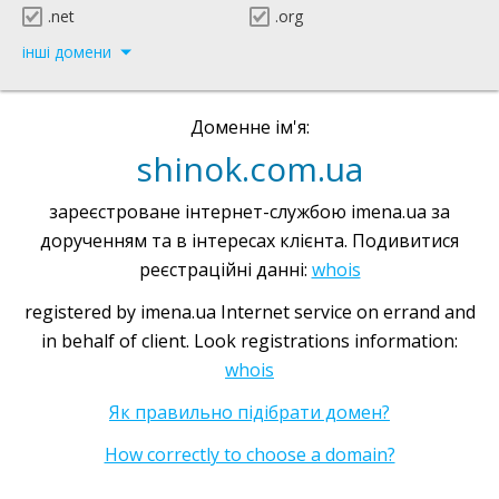
.net
.org
інші домени
Доменне ім'я:
shinok.com.ua
зареєстроване інтернет-службою imena.ua за
дорученням та в інтересах клієнта. Подивитися
реєстраційні данні:
whois
registered by imena.ua Internet service on errand and
in behalf of client. Look registrations information:
whois
Як правильно підібрати домен?
How correctly to choose a domain?