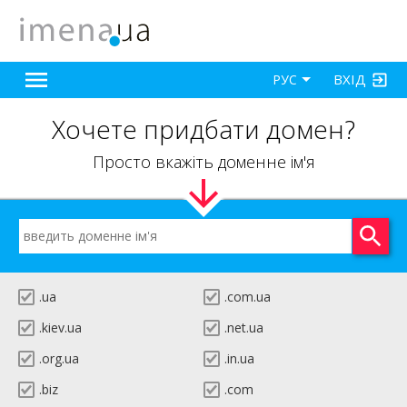
ВХІД
РУС
Хочете придбати домен?
Просто вкажіть доменне ім'я
.ua
.com.ua
.kiev.ua
.net.ua
.org.ua
.in.ua
.biz
.com